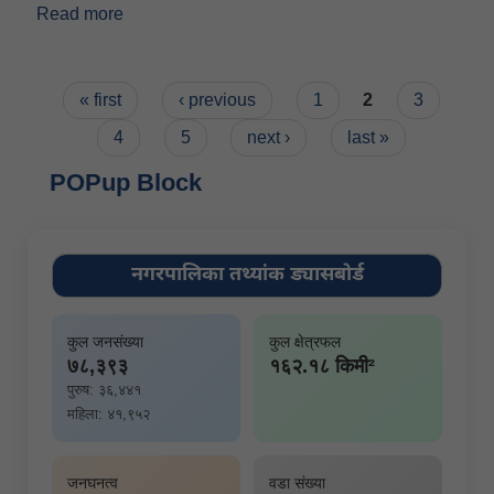
Read more
about पदाधिकारीहरु तथा कर्मचारीहरुको नाम र सम्पर्क
नम्बर
Pages
« first
‹ previous
1
2
3
4
5
next ›
last »
POPup Block
नगरपालिका तथ्यांक ड्यासबोर्ड
कुल जनसंख्या
कुल क्षेत्रफल
७८,३९३
१६२.१८ किमी²
पुरुष: ३६,४४१
महिला: ४१,९५२
जनघनत्व
वडा संख्या