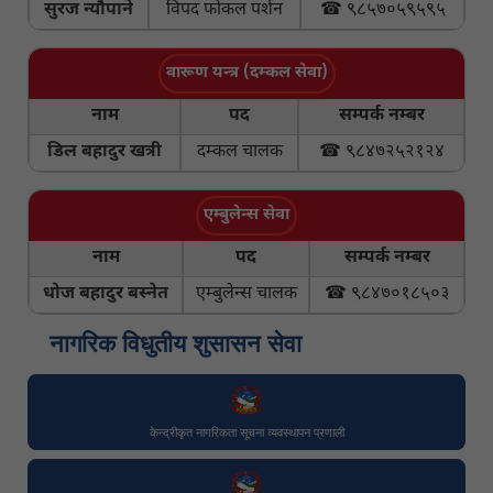
सुरज न्यौपाने
विपद फोकल पर्शन
☎ ९८५७०५९५९५
वारूण यन्त्र (दम्कल सेवा)
नाम
पद
सम्पर्क नम्बर
डिल बहादुर खत्री
दम्कल चालक
☎ ९८४७२५२१२४
एम्बुलेन्स सेवा
नाम
पद
सम्पर्क नम्बर
धोज बहादुर बस्नेत
एम्बुलेन्स चालक
☎ ९८४७०१८५०३
नागरिक विधुतीय शुसासन सेवा
केन्द्रीकृत नागरिकता सूचना व्यवस्थापन प्रणाली