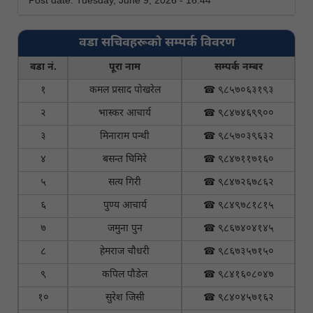
वडा सचिवहरूको सम्पर्क विवरण
वडा नं.
पूरा नाम
सम्पर्क नम्बर
१
कमल प्रसाद पोखरेल
☎ ९८५७०६३१९३
२
भास्कर आचार्य
☎ ९८४७४६९९००
३
मिनाराम पन्थी
☎ ९८५७०३९६३२
४
बसन्त घिमिरे
☎ ९८४७११७१६०
५
सत्य गिरी
☎ ९८४७२६७८६२
६
पुण्य आचार्य
☎ ९८४९७८१८१५
७
जमुना पुन
☎ ९८६७४०४१४५
८
हेमराज चौधरी
☎ ९८६७३५७१५०
९
कपिल पौडेल
☎ ९८४१६०८०४७
१०
सुरेश जिसी
☎ ९८४०४५७१६२