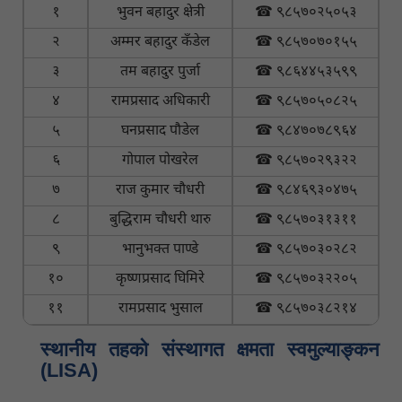
१
भुवन बहादुर क्षेत्री
☎ ९८५७०२५०५३
२
अम्मर बहादुर कँडेल
☎ ९८५७०७०१५५
३
तम बहादुर पुर्जा
☎ ९८६४४५३५९९
४
रामप्रसाद अधिकारी
☎ ९८५७०५०८२५
५
घनप्रसाद पौडेल
☎ ९८४७०७८९६४
६
गोपाल पोखरेल
☎ ९८५७०२९३२२
७
राज कुमार चौधरी
☎ ९८४६९३०४७५
८
बुद्धिराम चौधरी थारु
☎ ९८५७०३१३११
९
भानुभक्त पाण्डे
☎ ९८५७०३०२८२
१०
कृष्णप्रसाद घिमिरे
☎ ९८५७०३२२०५
११
रामप्रसाद भुसाल
☎ ९८५७०३८२१४
स्थानीय तहकाे संस्थागत क्षमता स्वमुल्याङ्कन
(LISA)