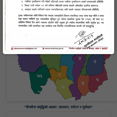
सैनामैना नगरपालिकाको संक्षिप्त परिचय
“सैनामैना समृद्धिको आधार: उत्पादन, पर्यटन र पूर्वाधार”