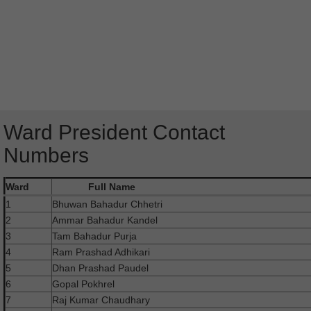
Ward President Contact
Numbers
Ward
Full Name
1
Bhuwan Bahadur Chhetri
2
Ammar Bahadur Kandel
3
Tam Bahadur Purja
4
Ram Prashad Adhikari
5
Dhan Prashad Paudel
6
Gopal Pokhrel
7
Raj Kumar Chaudhary