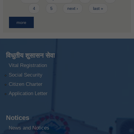
4
5
next ›
last »
more
विधुतीय शुसासन सेवा
Vital Registration
Social Security
Citizen Charter
Application Letter
Notices
News and Notices