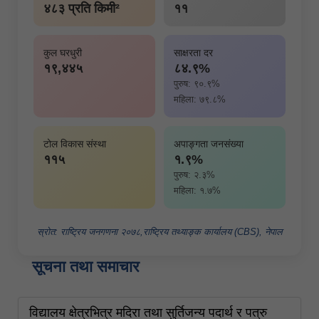
४८३ प्रति किमी²
११
कुल घरधुरी
साक्षरता दर
१९,४४५
८४.९%
पुरुष: ९०.९%
महिला: ७९.८%
टोल विकास संस्था
अपाङ्गता जनसंख्या
११५
१.९%
पुरुष: २.३%
महिला: १.७%
स्रोत: राष्ट्रिय जनगणना २०७८,राष्ट्रिय तथ्याङ्क कार्यालय (CBS), नेपाल
सूचना तथा समाचार
विद्यालय क्षेत्रभित्र मदिरा तथा सुर्तिजन्य पदार्थ र पत्रु