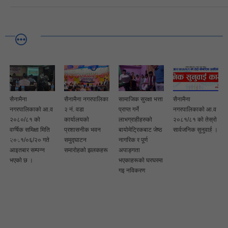
सैनामैना
सैनामैना नगरपालिका
सामाजिक सुरक्षा भत्ता
सैनामैना
नगरपालिकाकाे आ.व
२ नं. वडा
प्राप्त गर्ने
नगरपालिकाकाे आ.व
२०८०/८१ को
कार्यालयकाे
लाभग्राहीहरुको
२०८१/८१ काे तेस्राे
वार्षिक समिक्षा मिति
प्रशासनीक भवन
बायोमेट्रिकबाट जेष्ठ
सार्वजनिक सुनुवाई ।
२०८१/०६/२० गते
समुद्घाटन
नागरिक र पूर्ण
आइतबार सम्पन्न
समाराेहकाे झलकहरू
अपाङ्गता
भएकाे छ ।
भएकाहरूकाे घरघरमा
गइ नविकरण