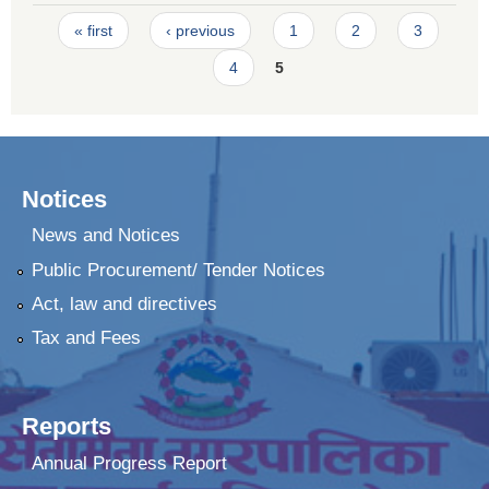
Pages
« first
‹ previous
1
2
3
4
5
Notices
News and Notices
Public Procurement/ Tender Notices
Act, law and directives
Tax and Fees
Reports
Annual Progress Report