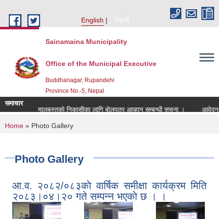
Skip to main content
English
नेपाली
Sainamaina Municipality
Office of the Municipal Executive
Buddhanagar, Rupandehi
Province No.-5, Nepal
समाचार
कवाडी मालबस्तुकाे निकासीका लागि बाेलपत्र आव्हान सम्बन्धी सूचना ।
आवेदन माग सम
You are here
Home
» Photo Gallery
Photo Gallery
आ.व. २०८२/०८३काे वार्षिक समीक्षा कार्यक्रम मिति
२०८३।०४।२० गते सम्पन्न भएकाे छ । ।
,
,
,