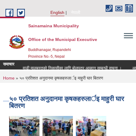
Skip to main content
English
नेपाली
Sainamaina Municipality
Office of the Municipal Executive
Buddhanagar, Rupandehi
Province No.-5, Nepal
समाचार
कवाडी मालबस्तुकाे निकासीका लागि बाेलपत्र आव्हान सम्बन्धी सूचना ।
आवेद
You are here
Home
» ५० प्रतिशत अनुदानमा कृषकहरुलार्इ माहुरी घार बितरण
५० प्रतिशत अनुदानमा कृषकहरुलार्इ माहुरी घार
बितरण