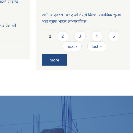
ाउने सम्बन्धि
अा व २०८१।०८२ काे तेस्राे किस्ता सामाजिक सुरक्षा
भत्ता प्राप्त भएका लाभग्राहीहरू
व पेश गर्ने
Pages
1
2
3
4
5
next ›
last »
more