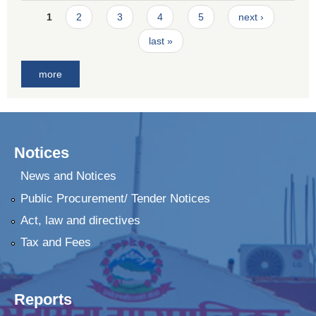
Pages
1
2
3
4
5
next ›
last »
more
Notices
News and Notices
Public Procurement/ Tender Notices
Act, law and directives
Tax and Fees
Reports