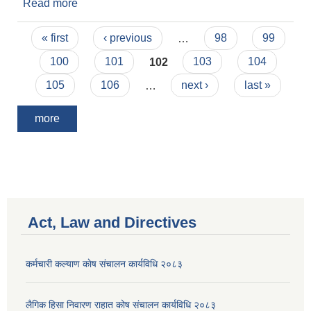
Read more
about अाशय पत्र सम्बन्धी सूचना
Pages
« first
‹ previous
…
98
99
100
101
102
103
104
105
106
…
next ›
last »
more
Act, Law and Directives
कर्मचारी कल्याण काेष संचालन कार्यविधि २०८३
लैगिक हिसा निवारण राहात कोष संचालन कार्यविधि २०८३