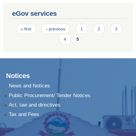
eGov services
Pages
« first
‹ previous
1
2
3
4
5
Notices
News and Notices
Public Procurement/ Tender Notices
Act, law and directives
Tax and Fees