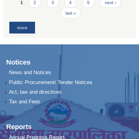
Pages
1
2
3
4
5
next ›
last »
more
Notices
News and Notices
Public Procurement/ Tender Notices
Act, law and directives
Tax and Fees
Reports
Annual Progress Report