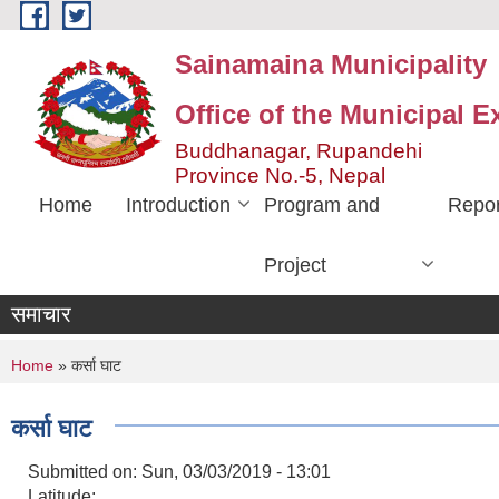
Skip to main content
Sainamaina Municipality
Office of the Municipal E
Buddhanagar, Rupandehi
Province No.-5, Nepal
Home
Introduction
Program and
Repor
Project
समाचार
You are here
Home
» कर्सा घाट
कर्सा घाट
Submitted on:
Sun, 03/03/2019 - 13:01
Latitude: