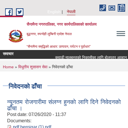
Skip to main content
English
नेपाली
सैनामैना नगरपालिका, नगर कार्यपालिकाको कार्यालय
बुद्धनगर, रुपन्देही लुम्बिनी प्रदेश नेपाल
“सैनामैना समृद्धिको आधार: उत्पादन, पर्यटन र पूर्वाधार”
समाचार
कवाडी मालबस्तुकाे निकासीका लागि बाेलपत्र आव्हान सम्
You are here
Home
»
विधुतीय शुसासन सेवा
» निवेदनको ढाँचा
निवेदनको ढाँचा
न्यूनतम राेजगारीमा संलग्न हुनकाे लागि दिने निवेदनकाे
ढाँचा ।
Post date:
07/26/2020 - 11:37
Documents:
pdf berojgar (1).pdf