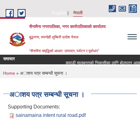
Skip to main content
English
नेपाली
सैनामैना नगरपालिका, नगर कार्यपालिकाको कार्यालय
बुद्धनगर, रुपन्देही लुम्बिनी प्रदेश नेपाल
“सैनामैना समृद्धिको आधार: उत्पादन, पर्यटन र पूर्वाधार”
समाचार
कवाडी मालबस्तुकाे निकासीका लागि बाेलपत्र आव्हान
You are here
Home
» अाशय पत्र सम्बन्धी सूचना ।
अाशय पत्र सम्बन्धी सूचना ।
Supporting Documents:
sainamaina intent rural road.pdf