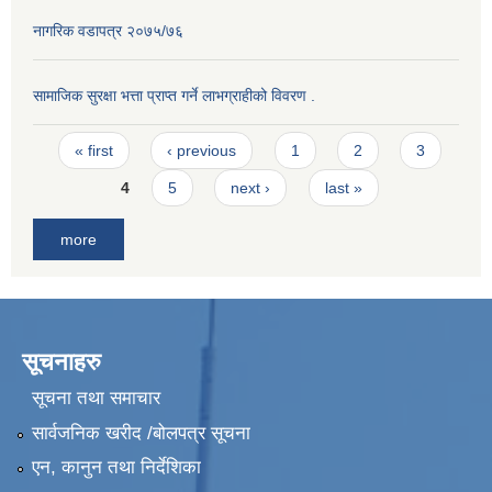
नागरिक वडापत्र २०७५/७६
सामाजिक सुरक्षा भत्ता प्राप्त गर्ने लाभग्राहीको विवरण .
Pages
« first
‹ previous
1
2
3
4
5
next ›
last »
more
सूचनाहरु
सूचना तथा समाचार
सार्वजनिक खरीद /बोलपत्र सूचना
एन, कानुन तथा निर्देशिका