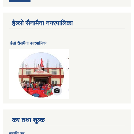
हेल्लो सैनामैना नगरपालिका
हेलाे सैनामैना नगरपालिका
कर तथा शुल्क
सम्पत्ति कर