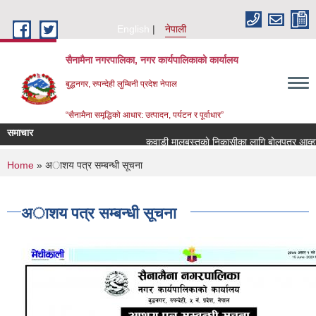
Skip to main content
English
नेपाली
सैनामैना नगरपालिका, नगर कार्यपालिकाको कार्यालय
बुद्धनगर, रुपन्देही लुम्बिनी प्रदेश नेपाल
“सैनामैना समृद्धिको आधार: उत्पादन, पर्यटन र पूर्वाधार”
समाचार
कवाडी मालबस्तुकाे निकासीका लागि बाेलपत्र आव्हान 
You are here
Home
» अाशय पत्र सम्बन्धी सूचना
अाशय पत्र सम्बन्धी सूचना