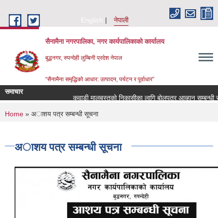
Skip to main content
English
नेपाली
सैनामैना नगरपालिका, नगर कार्यपालिकाको कार्यालय
बुद्धनगर, रुपन्देही लुम्बिनी प्रदेश नेपाल
“सैनामैना समृद्धिको आधार: उत्पादन, पर्यटन र पूर्वाधार”
समाचार
कवाडी मालबस्तुकाे निकासीका लागि बाेलपत्र आव्हान सम्बन्धी सू
You are here
Home
» अाशय पत्र सम्बन्धी सूचना
अाशय पत्र सम्बन्धी सूचना