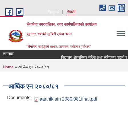
Skip to main content
English
नेपाली
सैनामैना नगरपालिका, नगर कार्यपालिकाको कार्यालय
बुद्धनगर, रुपन्देही लुम्बिनी प्रदेश नेपाल
“सैनामैना समृद्धिको आधार: उत्पादन, पर्यटन र पूर्वाधार”
समाचार
विद्यालय क्षेत्रभित्र मदिरा तथा सुर्तिजन्य पदार्थ र
You are here
Home
» आर्थिक एन २०८०/८१
आर्थिक एन २०८०/८१
Documents:
aarthik ain 2080.081final.pdf