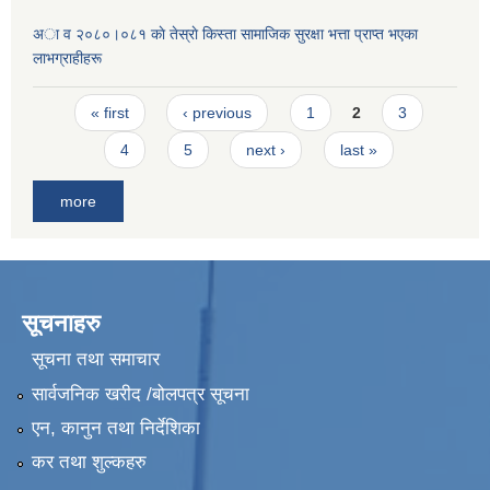
अा व २०८०।०८१ काे तेस्राे किस्ता सामाजिक सुरक्षा भत्ता प्राप्त भएका
लाभग्राहीहरू
Pages
« first
‹ previous
1
2
3
4
5
next ›
last »
more
सूचनाहरु
सूचना तथा समाचार
सार्वजनिक खरीद /बोलपत्र सूचना
एन, कानुन तथा निर्देशिका
कर तथा शुल्कहरु