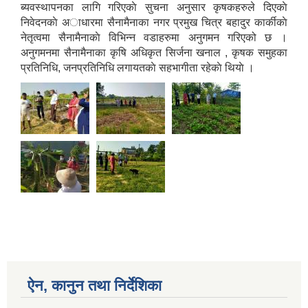
ब्यवस्थापनका लागि गरिएकाे सुचना अनुसार कृषकहरुले दिएकाे
निवेदनकाे अाधारमा सैनामैनाका नगर प्रमुख चित्र बहादुर कार्कीकाे
नेतृत्वमा सैनामैनाकाे विभिन्न वडाहरुमा अनुगमन गरिएको छ ।
अनुगमनमा सैनामैनाका कृषि अधिकृत सिर्जना खनाल , कृषक समुहका
प्रतिनिधि, जनप्रतिनिधि लगायतकाे सहभागीता रहेकाे थियाे ।
ऐन, कानुन तथा निर्देशिका