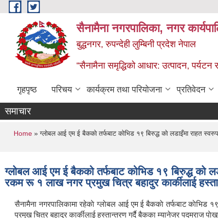
Skip to main content
सैनामैना नगरपालिका, नगर कार्यपा
बुद्धनगर, रुपन्देही लुम्बिनी प्रदेश नेपाल
“सैनामैना समृद्धिको आधार: उत्पादन, पर्यटन र प
गृहपृष्ठ
परिचय
कार्यक्रम तथा परियोजना
प्रतिवेदन
समाचार
You are here
Home
» ग्लाेबल आई एम ई बैककाे तर्फबाट काेभिड १९ बिरुद्ध काे लडाइँमा राहत स्वरु
ग्लाेबल आई एम ई बैककाे तर्फबाट काेभिड १९ बिरुद्ध काे ल
रकम रू १ लाख नगर प्रमुख चित्र बहादुर कार्कीलाई हस्तान्
सैनामैना नगरपालिकामा रहेकाे ग्लाेबल आई एम ई बैककाे तर्फबाट काेभिड १९
प्रमुख चित्र बहादुर कार्कीलाई हस्तान्तरण गर्दै बैकका म्यानेजर पदमराज पाे