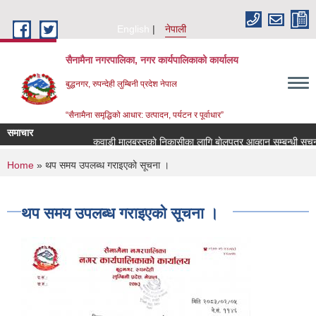
Skip to main content
English
नेपाली
सैनामैना नगरपालिका, नगर कार्यपालिकाको कार्यालय
बुद्धनगर, रुपन्देही लुम्बिनी प्रदेश नेपाल
“सैनामैना समृद्धिको आधार: उत्पादन, पर्यटन र पूर्वाधार”
समाचार
कवाडी मालबस्तुकाे निकासीका लागि बाेलपत्र आव्हान सम्बन्धी सूचना 
You are here
Home
» थप समय उपलब्ध गराइएको सूचना ।
थप समय उपलब्ध गराइएको सूचना ।