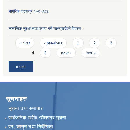
नागरिक वडापत्र २०७५/७६
सामाजिक सुरक्षा भत्ता प्राप्त गर्ने लाभग्राहीको विवरण .
Pages
« first
‹ previous
1
2
3
4
5
next ›
last »
more
सूचनाहरु
सूचना तथा समाचार
सार्वजनिक खरीद /बोलपत्र सूचना
एन, कानुन तथा निर्देशिका