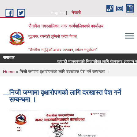
Skip to main content
English
नेपाली
सैनामैना नगरपालिका, नगर कार्यपालिकाको कार्यालय
बुद्धनगर, रुपन्देही लुम्बिनी प्रदेश नेपाल
“सैनामैना समृद्धिको आधार: उत्पादन, पर्यटन र पूर्वाधार”
समाचार
कवाडी मालबस्तुकाे निकासीका लागि बाेलपत्र आव्हान सम्ब
You are here
Home
» निजी जग्गामा वृक्षाराेपणकाे लागि दरखास्त पेश गर्ने सम्बन्धमा ।
निजी जग्गामा वृक्षाराेपणकाे लागि दरखास्त पेश गर्ने
सम्बन्धमा ।