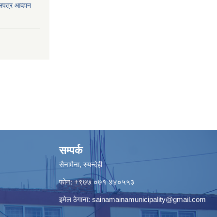
लपत्र आव्हान
सम्पर्क
सैनामैना, रुपन्देही
फोन:
+९७७ ०७१ ४४०५५३
इमेल ठेगाना:
sainamainamunicipality@gmail.com