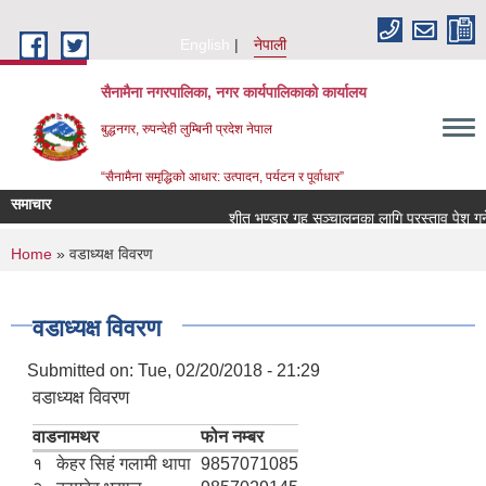
Skip to main content
English
नेपाली
सैनामैना नगरपालिका, नगर कार्यपालिकाको कार्यालय
बुद्धनगर, रुपन्देही लुम्बिनी प्रदेश नेपाल
“सैनामैना समृद्धिको आधार: उत्पादन, पर्यटन र पूर्वाधार”
समाचार
शीत भण्डार गृह सञ्चालनका लागि प्रस्ताव पेश गर्ने स
You are here
Home
» वडाध्यक्ष विवरण
वडाध्यक्ष विवरण
Submitted on:
Tue, 02/20/2018 - 21:29
वडाध्यक्ष विवरण
वाड
नामथर
फोन नम्बर
१
केहर सिहं गलामी थापा
9857071085