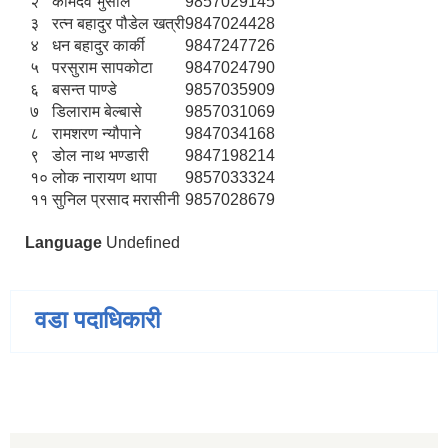
२
कामदेव भुसाल
9857029145
३
रत्‍न बहादुर पौडेल खत्री
9847024428
४
धन बहादुर कार्की
9847247726
५
परसुराम सापकोटा
9847024790
६
बसन्त पाण्डे
9857035909
७
डिलाराम बेल्बासे
9857031069
८
रामशरण न्यौपाने
9847034168
९
डोल नाथ भण्डारी
9847198214
१०
लोक नारायण थापा
9857033324
११
सुनिल प्रसाद मरासीनी
9857028679
Language
Undefined
वडा पदाधिकारी