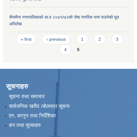
सैनामैना नगरपालिकाको आ.व २०७१/७२को जेष्ठ नागरिक भत्ता पाउनेको मूल
अभिलेख
Pages
« first
‹ previous
1
2
3
4
5
सूचनाहरु
सूचना तथा समाचार
सार्वजनिक खरीद /बोलपत्र सूचना
एन, कानुन तथा निर्देशिका
कर तथा शुल्कहरु