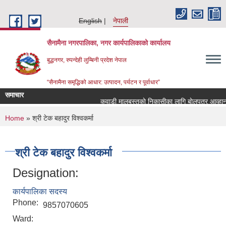
Skip to main content
English
नेपाली
सैनामैना नगरपालिका, नगर कार्यपालिकाको कार्यालय
बुद्धनगर, रुपन्देही लुम्बिनी प्रदेश नेपाल
“सैनामैना समृद्धिको आधार: उत्पादन, पर्यटन र पूर्वाधार”
समाचार
कवाडी मालबस्तुकाे निकासीका लागि बाेलपत्र आव्हान स
You are here
Home
» श्री टेक बहादुर विश्वकर्मा
श्री टेक बहादुर विश्वकर्मा
Designation:
कार्यपालिका सदस्य
Phone:
9857070605
Ward: