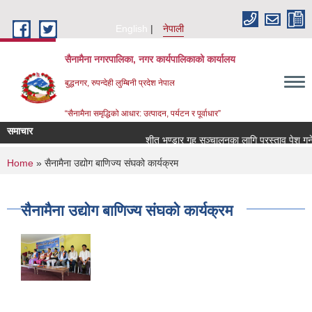
Skip to main content
English
नेपाली
सैनामैना नगरपालिका, नगर कार्यपालिकाको कार्यालय
बुद्धनगर, रुपन्देही लुम्बिनी प्रदेश नेपाल
“सैनामैना समृद्धिको आधार: उत्पादन, पर्यटन र पूर्वाधार”
समाचार
शीत भण्डार गृह सञ्चालनका लागि प्रस्ताव पेश गर्ने स
You are here
Home
» सैनामैना उद्योग बाणिज्य संघको कार्यक्रम
सैनामैना उद्योग बाणिज्य संघको कार्यक्रम