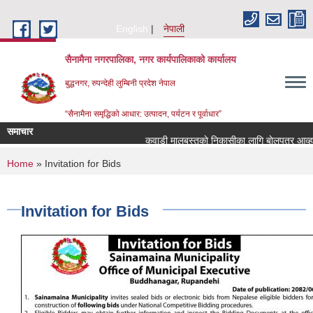
Skip to main content
English
नेपाली
सैनामैना नगरपालिका, नगर कार्यपालिकाको कार्यालय
बुद्धनगर, रुपन्देही लुम्बिनी प्रदेश नेपाल
“सैनामैना समृद्धिको आधार: उत्पादन, पर्यटन र पूर्वाधार”
समाचार
कवाडी मालबस्तुकाे निकासीका लागि बाेलपत्र आव्हान 
You are here
Home
» Invitation for Bids
Invitation for Bids