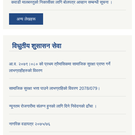
कवाडी मालबस्तुकाे निकासीका लागि बाेलपत्र आव्हान सम्बन्धी सूचना ।
अन्य लेखहरू
विधुतीय शुसासन सेवा
आ.व. २०७९।०८० को प्रथम त्रैमासिकमा सामाजिक सुरक्षा प्राप्त गर्ने
लाभग्राहीहरुको विवरण
सामाजिक सुरक्षा भत्ता पाउने लाभग्राहिकाे विवरण 2078/079।
न्यूनतम राेजगारीमा संलग्न हुनकाे लागि दिने निवेदनकाे ढाँचा ।
नागरिक वडापत्र २०७५/७६