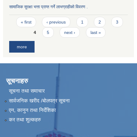
सामाजिक सुरक्षा भत्ता प्राप्त गर्ने लाभग्राहीको विवरण .
Pages
« first
‹ previous
1
2
3
4
5
next ›
last »
more
सूचनाहरु
सूचना तथा समाचार
सार्वजनिक खरीद /बोलपत्र सूचना
एन, कानुन तथा निर्देशिका
कर तथा शुल्कहरु