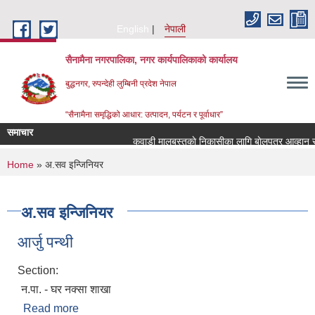
Skip to main content
English
नेपाली
सैनामैना नगरपालिका, नगर कार्यपालिकाको कार्यालय
बुद्धनगर, रुपन्देही लुम्बिनी प्रदेश नेपाल
“सैनामैना समृद्धिको आधार: उत्पादन, पर्यटन र पूर्वाधार”
समाचार
कवाडी मालबस्तुकाे निकासीका लागि बाेलपत्र आव्हान सम्
You are here
Home
» अ.सव इन्जिनियर
अ.सव इन्जिनियर
आर्जु पन्थी
Section:
न.पा. - घर नक्सा शाखा
Read more
about आर्जु पन्थी