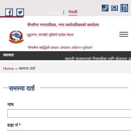
Skip to main content
English
नेपाली
सैनामैना नगरपालिका, नगर कार्यपालिकाको कार्यालय
बुद्धनगर, रुपन्देही लुम्बिनी प्रदेश नेपाल
“सैनामैना समृद्धिको आधार: उत्पादन, पर्यटन र पूर्वाधार”
समाचार
कवाडी मालबस्तुकाे निकासीका लागि बाेलपत्र आव्ह
You are here
Home
» समस्या दर्ता
समस्या दर्ता
नाम
वडा नं
*