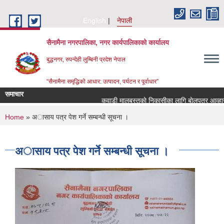
Skip to main content
English
नेपाली
सैनामैना नगरपालिका, नगर कार्यपालिकाको कार्यालय
बुद्धनगर, रुपन्देही लुम्बिनी प्रदेश नेपाल
“सैनामैना समृद्धिको आधार: उत्पादन, पर्यटन र पूर्वाधार”
समाचार
कवाडी मालबस्तुकाे निकासीका लागि बाेलपत्र आव्हान स
You are here
Home
» अासाय पत्र पेश गर्ने सम्बन्धी सूचना ।
अासाय पत्र पेश गर्ने सम्बन्धी सूचना ।