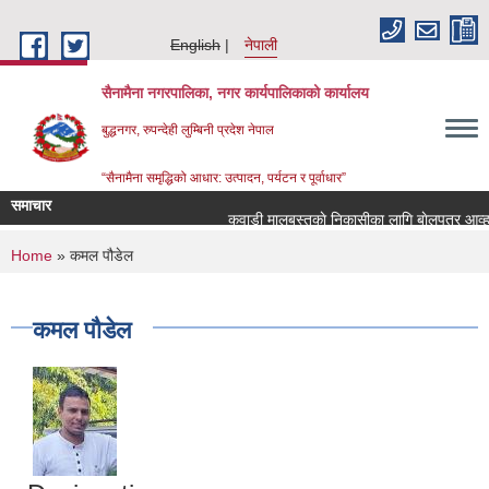
Skip to main content
English
नेपाली
सैनामैना नगरपालिका, नगर कार्यपालिकाको कार्यालय
बुद्धनगर, रुपन्देही लुम्बिनी प्रदेश नेपाल
“सैनामैना समृद्धिको आधार: उत्पादन, पर्यटन र पूर्वाधार”
समाचार
कवाडी मालबस्तुकाे निकासीका लागि बाेलपत्र आव्हान 
You are here
Home
» कमल पौडेल
कमल पौडेल