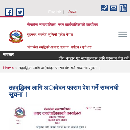
Skip to main content
English
नेपाली
सैनामैना नगरपालिका, नगर कार्यपालिकाको कार्यालय
बुद्धनगर, रुपन्देही लुम्बिनी प्रदेश नेपाल
“सैनामैना समृद्धिको आधार: उत्पादन, पर्यटन र पूर्वाधार”
समाचार
शीत भण्डार गृह सञ्चालनका लागि प्रस्ताव पेश गर्ने सम्
You are here
Home
» तहवृद्धिका लागि अावेदन फाराम पेश गर्ने सम्बनधी सूचना ।
तहवृद्धिका लागि अावेदन फाराम पेश गर्ने सम्बनधी
सूचना ।