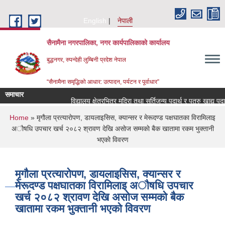
Skip to main content
English
नेपाली
सैनामैना नगरपालिका, नगर कार्यपालिकाको कार्यालय
बुद्धनगर, रुपन्देही लुम्बिनी प्रदेश नेपाल
“सैनामैना समृद्धिको आधार: उत्पादन, पर्यटन र पूर्वाधार”
समाचार
विद्यालय क्षेत्रभित्र मदिरा तथा सुर्तिजन्य पदार्थ र पत्रु खाद्य पद
You are here
Home
» मृगाैला प्रत्याराेपण, डायलाइसिस, क्यान्सर र मेरूदण्ड पक्षघातका विरामिलाइ
अाैषधि उपचार खर्च २०८२ श्रावण देखि असाेज सम्मकाे बैक खातामा रकम भुक्तानी
भएकाे विवरण
मृगाैला प्रत्याराेपण, डायलाइसिस, क्यान्सर र
मेरूदण्ड पक्षघातका विरामिलाइ अाैषधि उपचार
खर्च २०८२ श्रावण देखि असाेज सम्मकाे बैक
खातामा रकम भुक्तानी भएकाे विवरण