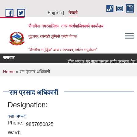
Skip to main content
English
नेपाली
सैनामैना नगरपालिका, नगर कार्यपालिकाको कार्यालय
बुद्धनगर, रुपन्देही लुम्बिनी प्रदेश नेपाल
“सैनामैना समृद्धिको आधार: उत्पादन, पर्यटन र पूर्वाधार”
समाचार
शीत भण्डार गृह सञ्चालनका लागि प्रस्ताव पेश गर्न
You are here
Home
» राम प्रसाद अधिकारी
राम प्रसाद अधिकारी
Designation:
वडा अध्यक्ष
Phone:
9857050825
Ward: