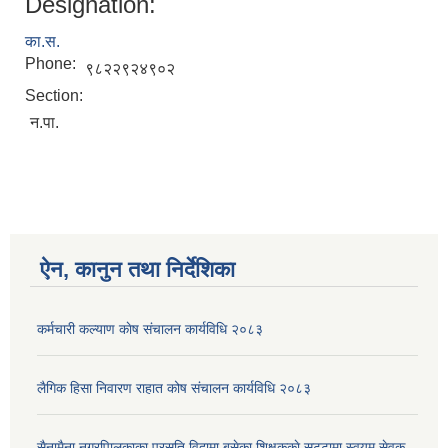
Designation:
का.स.
Phone:
९८२२९२४९०२
Section:
न.पा.
ऐन, कानुन तथा निर्देशिका
कर्मचारी कल्याण काेष संचालन कार्यविधि २०८३
लैगिक हिसा निवारण राहात कोष संचालन कार्यविधि २०८३
सैनामैना नगरपािलकाका प्रसुति विदामा बसेका शिक्षककाे सट्टामा स्वयम् सेवक