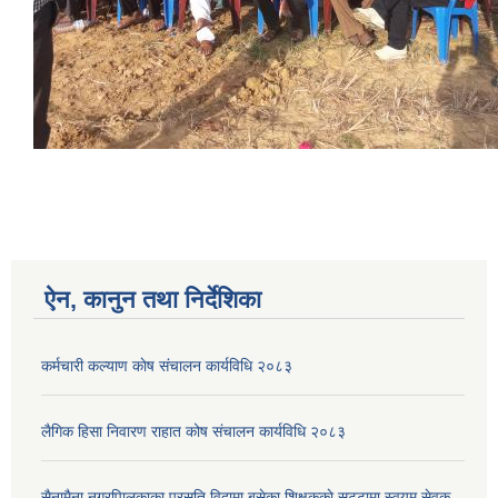
ऐन, कानुन तथा निर्देशिका
कर्मचारी कल्याण काेष संचालन कार्यविधि २०८३
लैगिक हिसा निवारण राहात कोष संचालन कार्यविधि २०८३
सैनामैना नगरपािलकाका प्रसुति विदामा बसेका शिक्षककाे सट्टामा स्वयम् सेवक