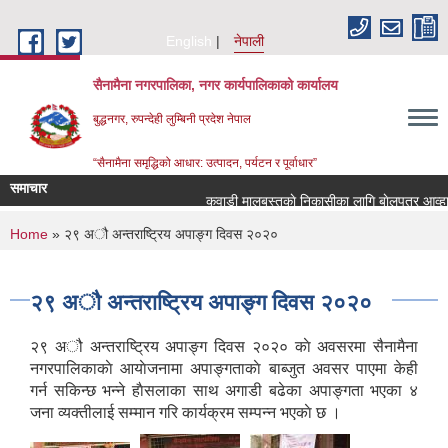
Skip to main content
English
नेपाली
सैनामैना नगरपालिका, नगर कार्यपालिकाको कार्यालय
बुद्धनगर, रुपन्देही लुम्बिनी प्रदेश नेपाल
“सैनामैना समृद्धिको आधार: उत्पादन, पर्यटन र पूर्वाधार”
समाचार
कवाडी मालबस्तुकाे निकासीका लागि बाेलपत्र आव्हान 
You are here
Home
» २९ अौ अन्तराष्ट्रिय अपाङ्ग दिवस २०२०
२९ अौ अन्तराष्ट्रिय अपाङ्ग दिवस २०२०
२९ अौ अन्तराष्ट्रिय अपाङ्ग दिवस २०२० काे अवसरमा सैनामैना
नगरपालिकाकाे आयाेजनामा अपाङ्गताकाे बाब्जुत अवसर पाएमा केही
गर्न सकिन्छ भन्ने हाैसलाका साथ अगाडी बढेका अपाङ्गता भएका ४
जना व्यक्तीलाई सम्मान गरि कार्यक्रम सम्पन्न भएकाे छ ।