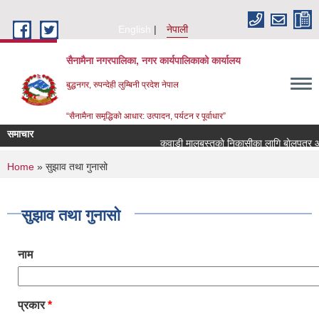
Skip to main content
English
नेपाली
सैनामैना नगरपालिका, नगर कार्यपालिकाको कार्यालय
बुद्धनगर, रुपन्देही लुम्बिनी प्रदेश नेपाल
“सैनामैना समृद्धिको आधार: उत्पादन, पर्यटन र पूर्वाधार”
समाचार
कवाडी मालबस्तुकाे निकासीका लागि बाेलपत्र आव्ह
You are here
Home
» सुझाव तथा गुनासो
सुझाव तथा गुनासो
नाम
प्रकार
*