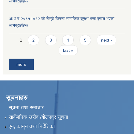
लाभग्राहीहरू
अा व २०८१।०८२ काे तेस्राे किस्ता सामाजिक सुरक्षा भत्ता प्राप्त भएका
लाभग्राहीहरू
Pages
1
2
3
4
5
next ›
last »
more
सूचनाहरु
सूचना तथा समाचार
सार्वजनिक खरीद /बोलपत्र सूचना
एन, कानुन तथा निर्देशिका