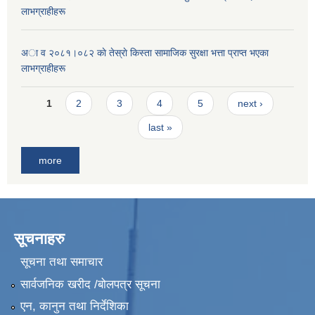
लाभग्राहीहरू
अा व २०८१।०८२ काे तेस्राे किस्ता सामाजिक सुरक्षा भत्ता प्राप्त भएका
लाभग्राहीहरू
Pages
1
2
3
4
5
next ›
last »
more
सूचनाहरु
सूचना तथा समाचार
सार्वजनिक खरीद /बोलपत्र सूचना
एन, कानुन तथा निर्देशिका