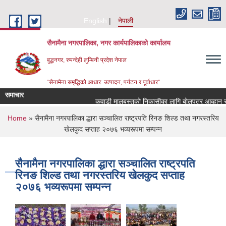
Skip to main content
English
नेपाली
सैनामैना नगरपालिका, नगर कार्यपालिकाको कार्यालय
बुद्धनगर, रुपन्देही लुम्बिनी प्रदेश नेपाल
“सैनामैना समृद्धिको आधार: उत्पादन, पर्यटन र पूर्वाधार”
समाचार
कवाडी मालबस्तुकाे निकासीका लागि बाेलपत्र आव्हान सम्ब
You are here
Home
» सैनामैना नगरपालिका द्धारा सञ्चालित राष्ट्रपति रिनङ शिल्ड तथा नगरस्तरिय
खेलकुद सप्ताह २०७६ भव्यरूपमा सम्पन्न
सैनामैना नगरपालिका द्धारा सञ्चालित राष्ट्रपति
रिनङ शिल्ड तथा नगरस्तरिय खेलकुद सप्ताह
२०७६ भव्यरूपमा सम्पन्न