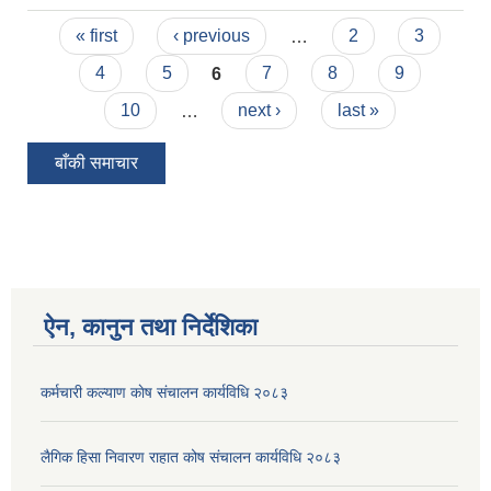
बसेका उद्यमीलाइ राष्ट्रिय सम्मान तथा पुरस्कारकाे लागि
Pages
अावेदन दिने सम्बन्धी सूचना ।
« first
‹ previous
…
2
3
4
5
6
7
8
9
10
…
next ›
last »
बाँकी समाचार
ऐन, कानुन तथा निर्देशिका
कर्मचारी कल्याण काेष संचालन कार्यविधि २०८३
लैगिक हिसा निवारण राहात कोष संचालन कार्यविधि २०८३