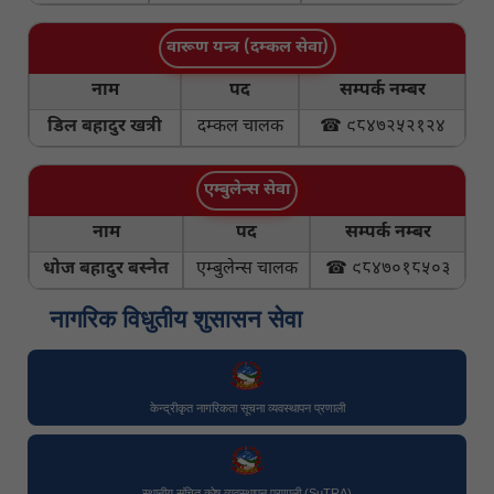
वारूण यन्त्र (दम्कल सेवा)
नाम
पद
सम्पर्क नम्बर
डिल बहादुर खत्री
दम्कल चालक
☎ ९८४७२५२१२४
एम्बुलेन्स सेवा
नाम
पद
सम्पर्क नम्बर
धोज बहादुर बस्नेत
एम्बुलेन्स चालक
☎ ९८४७०१८५०३
नागरिक विधुतीय शुसासन सेवा
केन्द्रीकृत नागरिकता सूचना व्यवस्थापन प्रणाली
स्थानीय संचित कोष व्यवस्थापन प्रणाली (SuTRA)