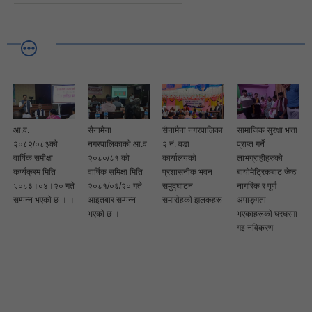
आ.व.
सैनामैना
सैनामैना नगरपालिका
सामाजिक सुरक्षा भत्ता
२०८२/०८३काे
नगरपालिकाकाे आ.व
२ नं. वडा
प्राप्त गर्ने
वार्षिक समीक्षा
२०८०/८१ को
कार्यालयकाे
लाभग्राहीहरुको
कार्यक्रम मिति
वार्षिक समिक्षा मिति
प्रशासनीक भवन
बायोमेट्रिकबाट जेष्ठ
२०८३।०४।२० गते
२०८१/०६/२० गते
समुद्घाटन
नागरिक र पूर्ण
सम्पन्न भएकाे छ । ।
आइतबार सम्पन्न
समाराेहकाे झलकहरू
अपाङ्गता
भएकाे छ ।
भएकाहरूकाे घरघरमा
गइ नविकरण