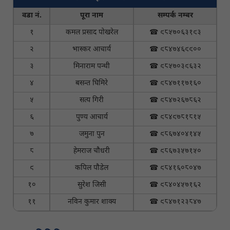
वडा नं.
पूरा नाम
सम्पर्क नम्बर
१
कमल प्रसाद पोखरेल
☎ ९८५७०६३१९३
२
भास्कर आचार्य
☎ ९८४७४६९९००
३
मिनाराम पन्थी
☎ ९८५७०३९६३२
४
बसन्त घिमिरे
☎ ९८४७११७१६०
५
सत्य गिरी
☎ ९८४७२६७८६२
६
पुण्य आचार्य
☎ ९८४९७८१८१५
७
जमुना पुन
☎ ९८६७४०४१४५
८
हेमराज चौधरी
☎ ९८६७३५७१५०
९
कपिल पौडेल
☎ ९८४१६०८०४७
१०
सुरेश जिसी
☎ ९८४०४५७१६२
११
नविन कुमार शाक्य
☎ ९८४७१२३८४७