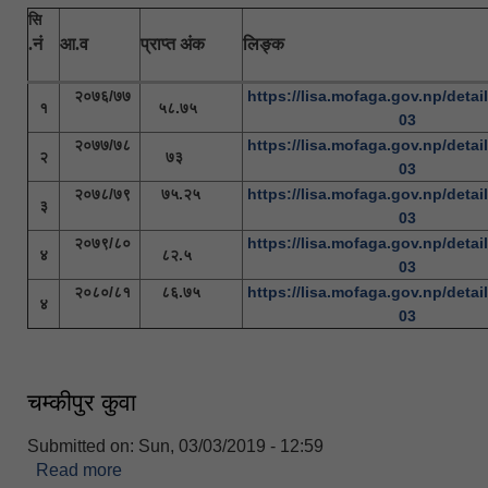
सि
.नं
आ.व
प्राप्त अंक
लिङ्क
२०७६/७७
https://lisa.mofaga.gov.np/detail
१
५८.७५
03
२०७७/७८
https://lisa.mofaga.gov.np/detail
२
७३
03
२०७८/७९
७५.२५
https://lisa.mofaga.gov.np/detail
३
03
२०७९/८०
https://lisa.mofaga.gov.np/detail
४
८२.५
03
२०८०/८१
८६.७५
https://lisa.mofaga.gov.np/detail
४
03
चम्कीपुर कुवा
Submitted on:
Sun, 03/03/2019 - 12:59
Read more
about चम्कीपुर कुवा