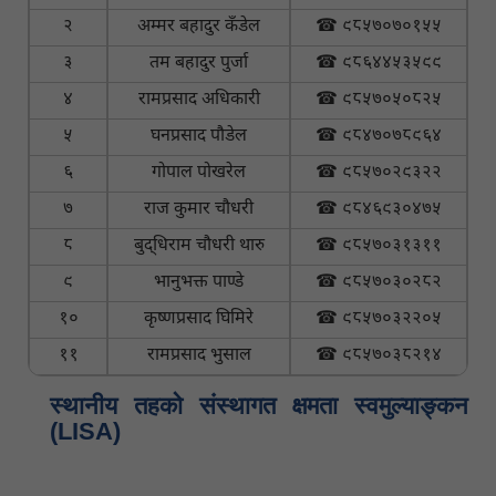
२
अम्मर बहादुर कँडेल
☎ ९८५७०७०१५५
३
तम बहादुर पुर्जा
☎ ९८६४४५३५९९
४
रामप्रसाद अधिकारी
☎ ९८५७०५०८२५
५
घनप्रसाद पौडेल
☎ ९८४७०७८९६४
६
गोपाल पोखरेल
☎ ९८५७०२९३२२
७
राज कुमार चौधरी
☎ ९८४६९३०४७५
८
बुद्धिराम चौधरी थारु
☎ ९८५७०३१३११
९
भानुभक्त पाण्डे
☎ ९८५७०३०२८२
१०
कृष्णप्रसाद घिमिरे
☎ ९८५७०३२२०५
११
रामप्रसाद भुसाल
☎ ९८५७०३८२१४
स्थानीय तहकाे संस्थागत क्षमता स्वमुल्याङ्कन
(LISA)