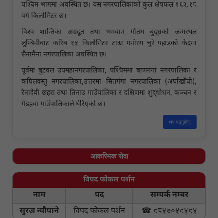
पश्चिम भागमा अवस्थित छ। यस नगरपालिकाको कुल क्षेत्रफल १६२.१८
वर्ग किलोमिटर छ।
विश्व शान्तिका अग्रदूत तथा भगवान गौतम बुद्धको जन्मस्थल
लुम्बिनीबाट करिब १५ किलोमिटर टाढा मनोरम चुरे पहाडको फेदमा
सैनामैना नगरपालिका अवस्थित छ।
पूर्वमा बुटवल उपमहानगरपालिका, पश्चिममा बाणगंगा नगरपालिका र
कपिलवस्तु नगरपालिका,उत्तरमा सितगंगा नगरपालिका (अर्घाखाँची),
रैनादेवी छहरा तथा तिनाउ गाउँपालिका र दक्षिणमा शुद्धोधन, कञ्चन र
गैडहवा गाउँपालिकाले घेरिएको छ।
थप पढ्नुहोस्
आकस्मिक सेवा
विपद फोकल पर्शन
नाम
पद
सम्पर्क नम्बर
सुरज न्यौपाने
विपद फोकल पर्शन
☎ ९८५७०५९५९५