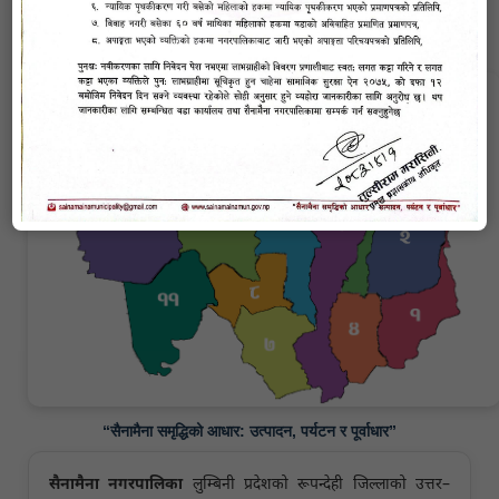
सैनामैना नगरपालिकाको संक्षिप्त परिचय
“सैनामैना समृद्धिको आधार: उत्पादन, पर्यटन र पूर्वाधार”
सैनामैना नगरपालिका
लुम्बिनी प्रदेशको रूपन्देही जिल्लाको उत्तर–