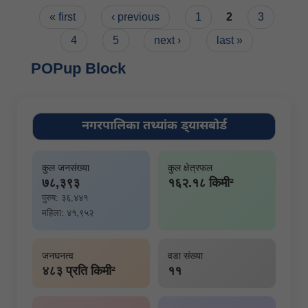
Pages
« first
‹ previous
1
2
3
4
5
next ›
last »
POPup Block
नगरपालिका तथ्यांक ड्यासबोर्ड
कुल जनसंख्या
कुल क्षेत्रफल
७८,३९३
१६२.१८ किमी²
पुरुष: ३६,४४१
महिला: ४१,९५२
जनघनत्व
वडा संख्या
४८३ प्रति किमी²
११