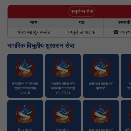
एम्बुलेन्स सेवा
नाम
पद
सम्पर्क
धोज बहादुर बस्नेत
एम्बुलेन्स चालक
☎ ९८४७
नागरिक विधुतीय शुसासन सेवा
केन्द्रीकृत नागरिकता
स्थानीय संचित कोष
अनलाइन घटना दर्ता
ए
सूचना व्यवस्थापन
व्यवस्थापन प्रणाली
प्रणाली
व्य
प्रणाली
(SuTRA)
विपद् पोर्टल
श्रम संसार
अनलाइन घटना दर्ता
राष्ट