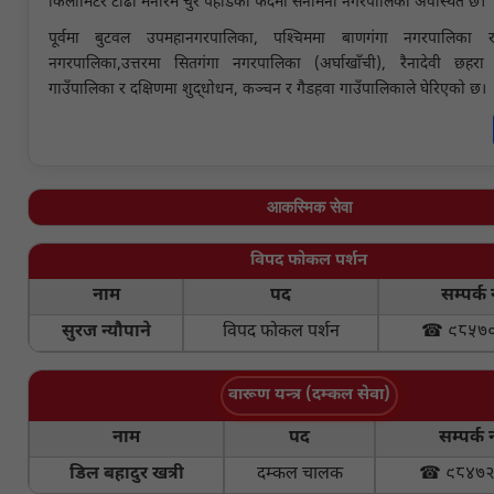
किलोमिटर टाढा मनोरम चुरे पहाडको फेदमा सैनामैना नगरपालिका अवस्थित छ।
पूर्वमा बुटवल उपमहानगरपालिका, पश्चिममा बाणगंगा नगरपालिका र
नगरपालिका,उत्तरमा सितगंगा नगरपालिका (अर्घाखाँची), रैनादेवी छहर
गाउँपालिका र दक्षिणमा शुद्धोधन, कञ्चन र गैडहवा गाउँपालिकाले घेरिएको छ।
आकस्मिक सेवा
विपद फोकल पर्शन
नाम
पद
सम्पर्क 
सुरज न्यौपाने
विपद फोकल पर्शन
☎ ९८५७०
वारूण यन्त्र (दम्कल सेवा)
नाम
पद
सम्पर्क 
डिल बहादुर खत्री
दम्कल चालक
☎ ९८४७२