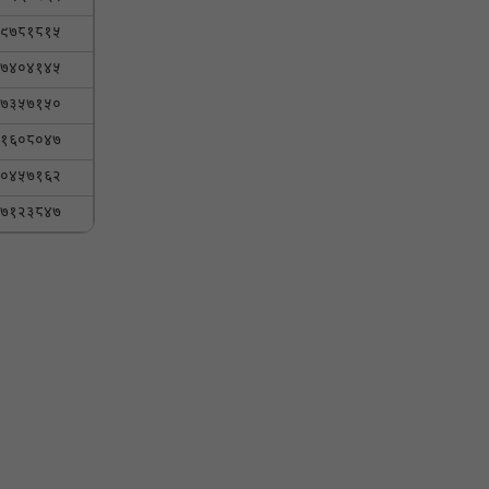
९७८१८१५
७४०४१४५
७३५७१५०
१६०८०४७
०४५७१६२
७१२३८४७