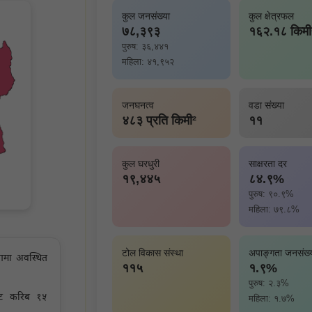
कुल जनसंख्या
कुल क्षेत्रफल
७८,३९३
१६२.१८ किमी
पुरुष: ३६,४४१
महिला: ४१,९५२
जनघनत्व
वडा संख्या
४८३ प्रति किमी²
११
कुल घरधुरी
साक्षरता दर
१९,४४५
८४.९%
पुरुष: ९०.९%
महिला: ७९.८%
टोल विकास संस्था
अपाङ्गता जनसंख्
भागमा अवस्थित
११५
१.९%
पुरुष: २.३%
बाट करिब १५
महिला: १.७%