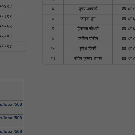
३०४७५
६
पुण्य आचार्य
☎ ९८४
३१३११
७
जमुना पुन
☎ ९८६
३०२८२
८
हेमराज चौधरी
☎ ९८६
३२२०५
९
कपिल पौडेल
☎ ९८४
३८२१४
१०
सुरेश जिसी
☎ ९८४
११
नविन कुमार शाक्य
☎ ९८४
s/local/508
s/local/508
s/local/508