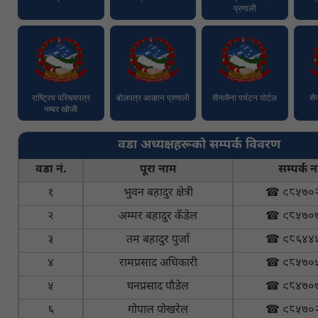
प्रणाली
राष्ट्रिय परिचयपत्र
बोलपत्र आव्हान प्रणाली
सैनामैना पर्यटन पाेर्टल
सै
नम्बर खोजी
वडा अध्यक्षहरूको सम्पर्क विवरण
वडा नं.
पूरा नाम
सम्पर्क न
१
भुवन बहादुर क्षेत्री
☎ ९८५७०
२
अम्मर बहादुर कँडेल
☎ ९८५७०
३
तम बहादुर पुर्जा
☎ ९८६४४
४
रामप्रसाद अधिकारी
☎ ९८५७०
५
घनप्रसाद पौडेल
☎ ९८४७०
६
गोपाल पोखरेल
☎ ९८५७०