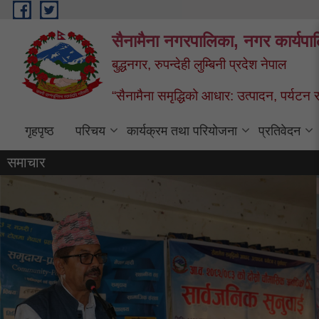
Skip to main content
सैनामैना नगरपालिका, नगर कार्यपा
बुद्धनगर, रुपन्देही लुम्बिनी प्रदेश नेपाल
“सैनामैना समृद्धिको आधार: उत्पादन, पर्यटन र प
गृहपृष्ठ
परिचय
कार्यक्रम तथा परियोजना
प्रतिवेदन
समाचार