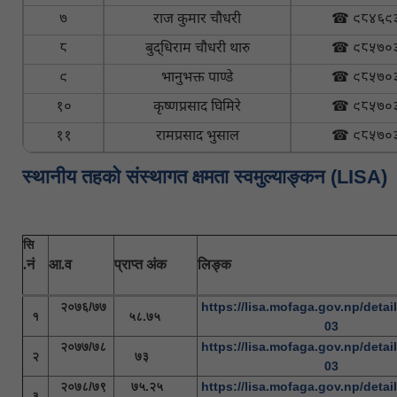
७
राज कुमार चौधरी
☎ ९८४६९
८
बुद्धिराम चौधरी थारु
☎ ९८५७०
९
भानुभक्त पाण्डे
☎ ९८५७०
१०
कृष्णप्रसाद घिमिरे
☎ ९८५७०
११
रामप्रसाद भुसाल
☎ ९८५७०
स्थानीय तहकाे संस्थागत क्षमता स्वमुल्याङ्कन (LISA)
सि
.नं
आ.व
प्राप्त अंक
लिङ्क
२०७६/७७
https://lisa.mofaga.gov.np/detail
१
५८.७५
03
२०७७/७८
https://lisa.mofaga.gov.np/detail
२
७३
03
२०७८/७९
७५.२५
https://lisa.mofaga.gov.np/detail
३