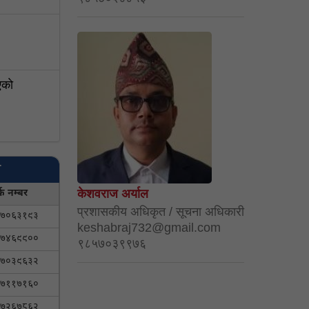
काे
ण
्क नम्बर
केशवराज अर्याल
प्रशासकीय अधिकृत / सूचना अधिकारी
७०६३१९३
keshabraj732@gmail.com
७४६९९००
९८५७०३९९७६
७०३९६३२
७११७१६०
७२६७८६२