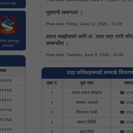
अवस्था जाँच
भुक्तानी सम्बन्धमा ।
Post date:
Friday, June 12, 2026 - 14:29
वहाल सम्झाैताकाे लागि अासय पत्र जारी गरिए
नामैना आधारभूत
सम्बन्धीमा ।
अस्पताल
Post date:
Tuesday, June 9, 2026 - 16:44
म्बर
वडा सचिवहरूको सम्पर्क विवर
२५०५३
वडा नं.
पूरा नाम
सम्पर
७०१५५
१
कमल प्रसाद पोखरेल
☎ ९८५
५३५९९
२
भास्कर आचार्य
☎ ९८४
५०८२५
३
मिनाराम पन्थी
☎ ९८५
७८९६४
४
बसन्त घिमिरे
☎ ९८४
२९३२२
५
सत्य गिरी
☎ ९८४