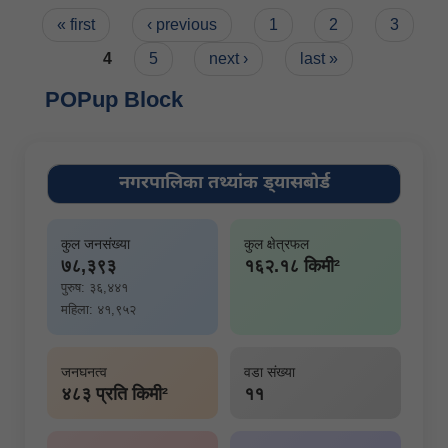
Pages
« first
‹ previous
1
2
3
4
5
next ›
last »
POPup Block
नगरपालिका तथ्यांक ड्यासबोर्ड
कुल जनसंख्या
कुल क्षेत्रफल
७८,३९३
१६२.१८ किमी²
पुरुष: ३६,४४१
महिला: ४१,९५२
जनघनत्व
वडा संख्या
४८३ प्रति किमी²
११