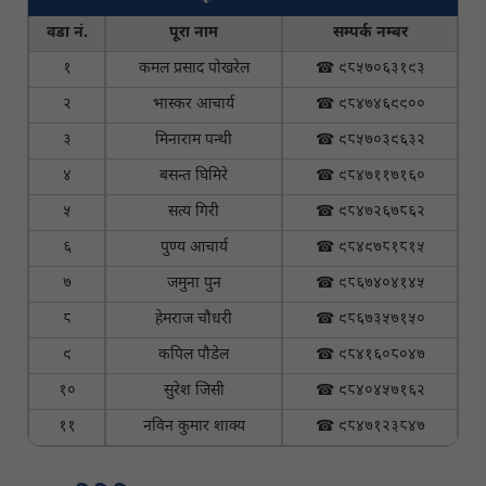
वडा नं.
पूरा नाम
सम्पर्क नम्बर
१
कमल प्रसाद पोखरेल
☎ ९८५७०६३१९३
२
भास्कर आचार्य
☎ ९८४७४६९९००
३
मिनाराम पन्थी
☎ ९८५७०३९६३२
४
बसन्त घिमिरे
☎ ९८४७११७१६०
५
सत्य गिरी
☎ ९८४७२६७८६२
६
पुण्य आचार्य
☎ ९८४९७८१८१५
७
जमुना पुन
☎ ९८६७४०४१४५
८
हेमराज चौधरी
☎ ९८६७३५७१५०
९
कपिल पौडेल
☎ ९८४१६०८०४७
१०
सुरेश जिसी
☎ ९८४०४५७१६२
११
नविन कुमार शाक्य
☎ ९८४७१२३८४७