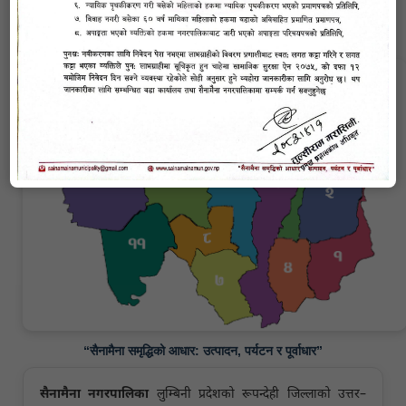
सैनामैना नगरपालिकाको संक्षिप्त परिचय
“सैनामैना समृद्धिको आधार: उत्पादन, पर्यटन र पूर्वाधार”
सैनामैना नगरपालिका
लुम्बिनी प्रदेशको रूपन्देही जिल्लाको उत्तर–