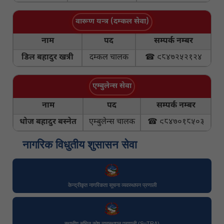
वारूण यन्त्र (दम्कल सेवा)
नाम
पद
सम्पर्क नम्बर
डिल बहादुर खत्री
दम्कल चालक
☎ ९८४७२५२१२४
एम्बुलेन्स सेवा
नाम
पद
सम्पर्क नम्बर
धोज बहादुर बस्नेत
एम्बुलेन्स चालक
☎ ९८४७०१८५०३
नागरिक विधुतीय शुसासन सेवा
केन्द्रीकृत नागरिकता सूचना व्यवस्थापन प्रणाली
स्थानीय संचित कोष व्यवस्थापन प्रणाली (SuTRA)