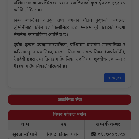
पश्चिम भागमा अवस्थित छ। यस नगरपालिकाको कुल क्षेत्रफल १६२.१८
वर्ग किलोमिटर छ।
विश्व शान्तिका अग्रदूत तथा भगवान गौतम बुद्धको जन्मस्थल
लुम्बिनीबाट करिब १५ किलोमिटर टाढा मनोरम चुरे पहाडको फेदमा
सैनामैना नगरपालिका अवस्थित छ।
पूर्वमा बुटवल उपमहानगरपालिका, पश्चिममा बाणगंगा नगरपालिका र
कपिलवस्तु नगरपालिका,उत्तरमा सितगंगा नगरपालिका (अर्घाखाँची),
रैनादेवी छहरा तथा तिनाउ गाउँपालिका र दक्षिणमा शुद्धोधन, कञ्चन र
गैडहवा गाउँपालिकाले घेरिएको छ।
थप पढ्नुहोस्
आकस्मिक सेवा
विपद फोकल पर्शन
नाम
पद
सम्पर्क नम्बर
सुरज न्यौपाने
विपद फोकल पर्शन
☎ ९८५७०५९५९५