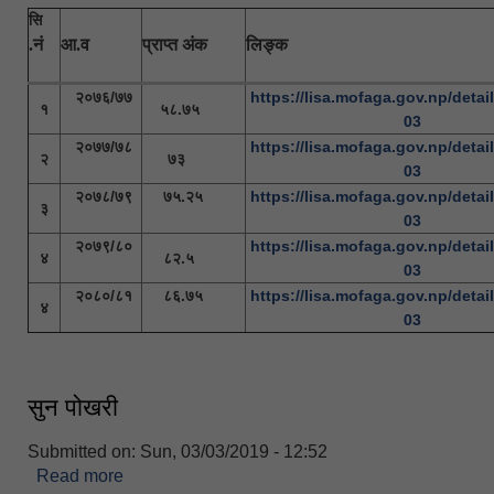
सि
.नं
आ.व
प्राप्त अंक
लिङ्क
२०७६/७७
https://lisa.mofaga.gov.np/detail
१
५८.७५
03
२०७७/७८
https://lisa.mofaga.gov.np/detail
२
७३
03
२०७८/७९
७५.२५
https://lisa.mofaga.gov.np/detail
३
03
२०७९/८०
https://lisa.mofaga.gov.np/detail
४
८२.५
03
२०८०/८१
८६.७५
https://lisa.mofaga.gov.np/detail
४
03
सुन पोखरी
Submitted on:
Sun, 03/03/2019 - 12:52
Read more
about सुन पोखरी