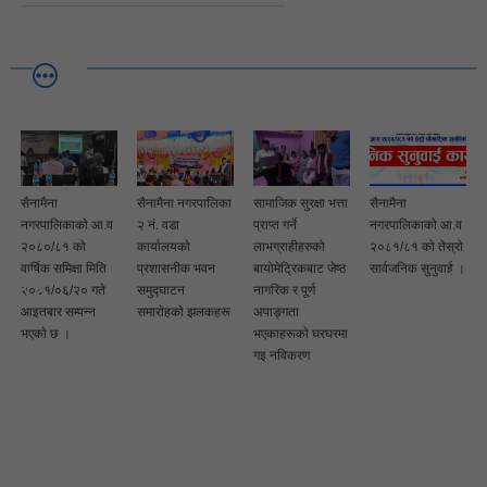
सैनामैना
सैनामैना नगरपालिका
सामाजिक सुरक्षा भत्ता
सैनामैना
नगरपालिकाकाे आ.व
२ नं. वडा
प्राप्त गर्ने
नगरपालिकाकाे आ.व
२०८०/८१ को
कार्यालयकाे
लाभग्राहीहरुको
२०८१/८१ काे तेस्राे
वार्षिक समिक्षा मिति
प्रशासनीक भवन
बायोमेट्रिकबाट जेष्ठ
सार्वजनिक सुनुवाई ।
२०८१/०६/२० गते
समुद्घाटन
नागरिक र पूर्ण
आइतबार सम्पन्न
समाराेहकाे झलकहरू
अपाङ्गता
भएकाे छ ।
भएकाहरूकाे घरघरमा
गइ नविकरण