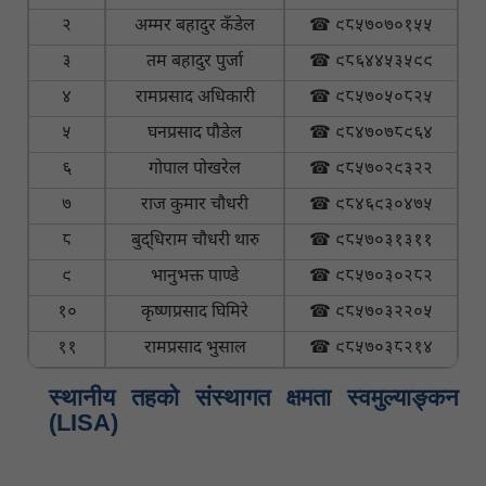
२
अम्मर बहादुर कँडेल
☎ ९८५७०७०१५५
३
तम बहादुर पुर्जा
☎ ९८६४४५३५९९
४
रामप्रसाद अधिकारी
☎ ९८५७०५०८२५
५
घनप्रसाद पौडेल
☎ ९८४७०७८९६४
६
गोपाल पोखरेल
☎ ९८५७०२९३२२
७
राज कुमार चौधरी
☎ ९८४६९३०४७५
८
बुद्धिराम चौधरी थारु
☎ ९८५७०३१३११
९
भानुभक्त पाण्डे
☎ ९८५७०३०२८२
१०
कृष्णप्रसाद घिमिरे
☎ ९८५७०३२२०५
११
रामप्रसाद भुसाल
☎ ९८५७०३८२१४
स्थानीय तहकाे संस्थागत क्षमता स्वमुल्याङ्कन
(LISA)